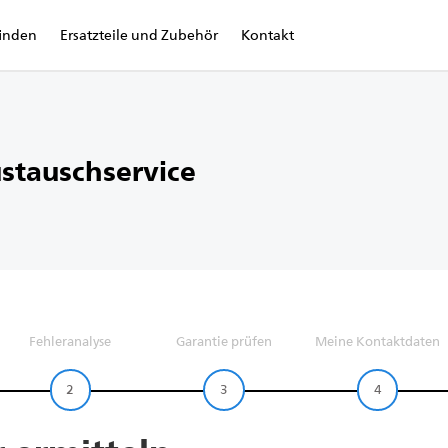
finden
Ersatzteile und Zubehör
Kontakt
stauschservice
Fehleranalyse
Garantie prüfen
Meine Kontaktdaten
2
3
4