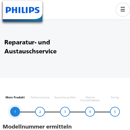
Reparatur- und
Austauschservice
Mein Produkt
Fehleranalyse
Garantie prüfen
Meine
Fertig
Kontaktdaten
1
2
3
4
5
Modellnummer ermitteln