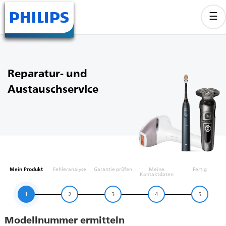
Reparatur- und
Austauschservice
Mein Produkt
Fehleranalyse
Garantie prüfen
Meine
Fertig
Kontaktdaten
1
2
3
4
5
Modellnummer ermitteln