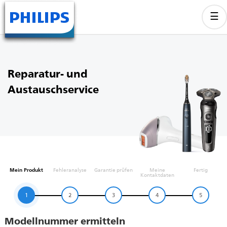
Reparatur- und
Austauschservice
Mein Produkt
Fehleranalyse
Garantie prüfen
Meine
Fertig
Kontaktdaten
1
2
3
4
5
Modellnummer ermitteln