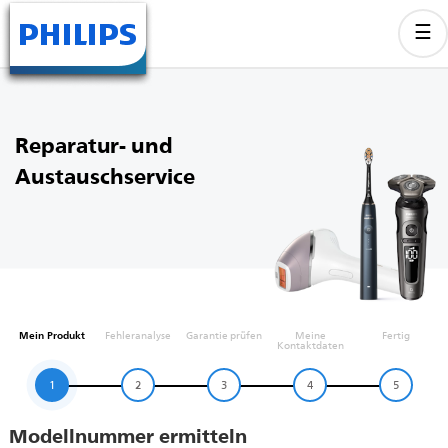
Reparatur- und
Austauschservice
Mein Produkt
Fehleranalyse
Garantie prüfen
Meine
Fertig
Kontaktdaten
1
2
3
4
5
Modellnummer ermitteln