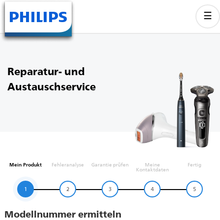
Reparatur- und
Austauschservice
Mein Produkt
Fehleranalyse
Garantie prüfen
Meine
Fertig
Kontaktdaten
1
2
3
4
5
Modellnummer ermitteln