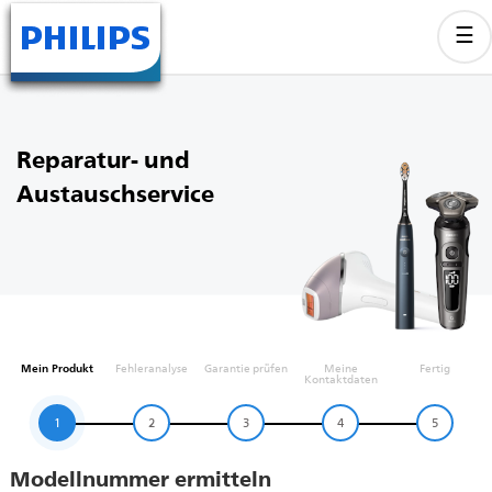
Reparatur- und
Austauschservice
Mein Produkt
Fehleranalyse
Garantie prüfen
Meine
Fertig
Kontaktdaten
1
2
3
4
5
Modellnummer ermitteln