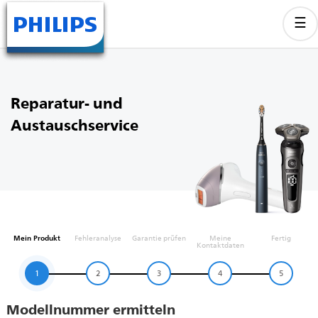
Reparatur- und
Austauschservice
Mein Produkt
Fehleranalyse
Garantie prüfen
Meine
Fertig
Kontaktdaten
1
2
3
4
5
Modellnummer ermitteln