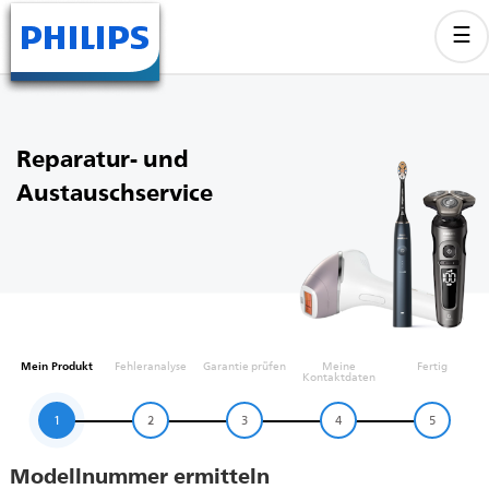
Reparatur- und
Austauschservice
Mein Produkt
Fehleranalyse
Garantie prüfen
Meine
Fertig
Kontaktdaten
1
2
3
4
5
Modellnummer ermitteln