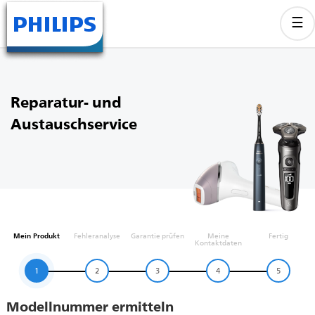
Reparatur- und
Austauschservice
Mein Produkt
Fehleranalyse
Garantie prüfen
Meine
Fertig
Kontaktdaten
1
2
3
4
5
Modellnummer ermitteln