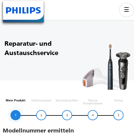
Reparatur- und
Austauschservice
Mein Produkt
Fehleranalyse
Garantie prüfen
Meine
Fertig
Kontaktdaten
1
2
3
4
5
Modellnummer ermitteln